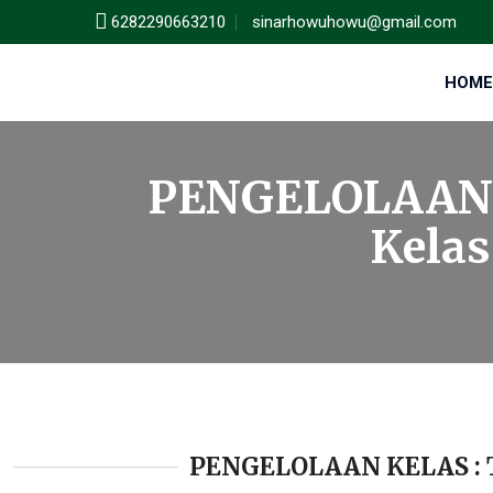
6282290663210
sinarhowuhowu@gmail.com
HOME
PENGELOLAAN KE
Kelas
PENGELOLAAN KELAS : Te