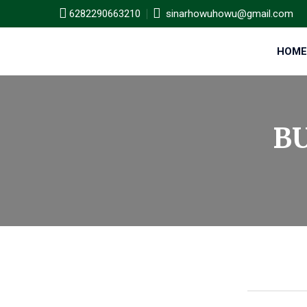
6282290663210
sinarhowuhowu@gmail.com
HOME
B