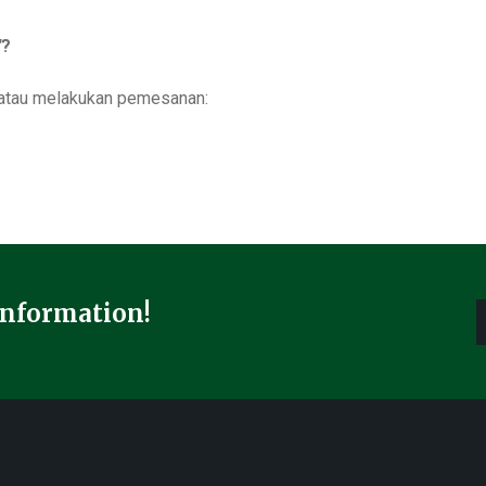
"
?
i atau melakukan pemesanan:
Information!